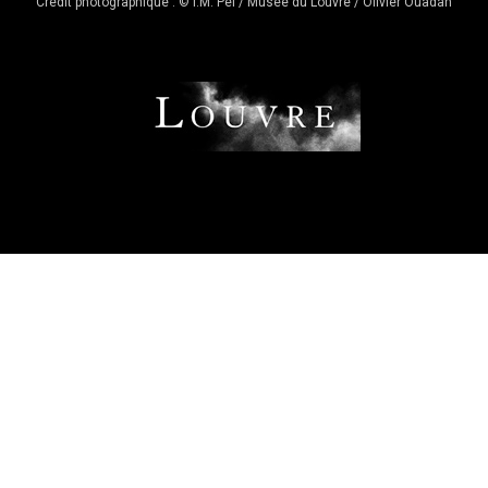
Crédit photographique : © I.M. Pei / Musée du Louvre / Olivier Ouadah
Musée du Louvre
Français