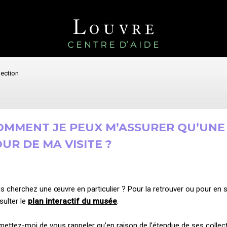
lection
OMMENT JE PEUX M’ASSURER QU’UNE 
UR DE MA VISITE ?
s cherchez une œuvre en particulier ? Pour la retrouver ou pour en s
sulter le
plan interactif du musée
.
mettez-moi de vous rappeler qu’en raison de l’étendue de ses collect